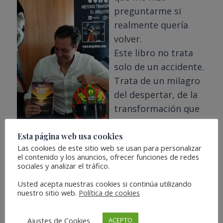
preguntarme si
realmente quería
volver.
Este libro no trata
solo de un accidente.
Trata de un milagro
del despertar, de la
transformación que
ocurre cuando vuelves
a respirar por
Esta página web usa cookies
Las cookies de este sitio web se usan para personalizar
segunda vez.
el contenido y los anuncios, ofrecer funciones de redes
De lo que se aprende
sociales y analizar el tráfico.
cuando cruzas el
Usted acepta nuestras cookies si continúa utilizando
límite y regresas
nuestro sitio web.
Política de cookies
cambiado.
“Del asfalto al cielo.. y
Ajustes de Cookies
ACEPTO