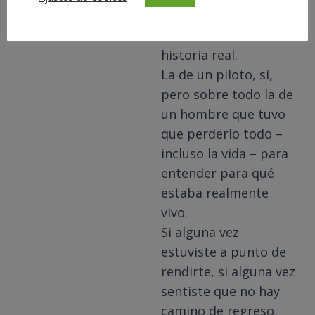
de vuelta para
contarlo” es mi
historia real.
La de un piloto, sí,
pero sobre todo la de
un hombre que tuvo
que perderlo todo –
incluso la vida – para
entender para qué
estaba realmente
vivo.
Si alguna vez
estuviste a punto de
rendirte, si alguna vez
sentiste que no hay
camino de regreso,