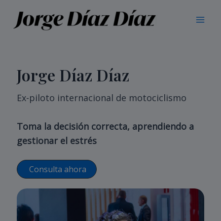
Ir
al
Mai
contenido
Men
Jorge Díaz Díaz
Ex-piloto internacional de motociclismo
Toma la decisión correcta, aprendiendo a
gestionar el estrés
Consulta ahora